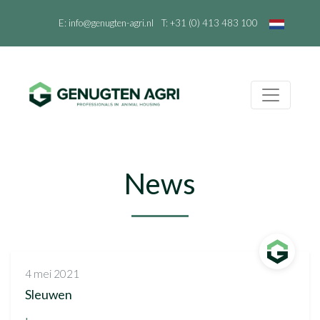
E:
info@genugten-agri.nl
T:
+31 (0) 413 483 100
News
4 mei 2021
Sleuwen