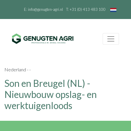
E:
info@genugten-agri.nl
T:
+31 (0) 413 483 100
Nederland - -
Son en Breugel (NL) -
Nieuwbouw opslag- en
werktuigenloods